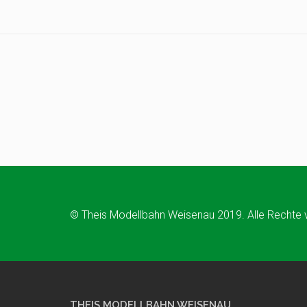
© Theis Modellbahn Weisenau 2019. Alle Rechte 
THEIS MODELLBAHN WEISENAU