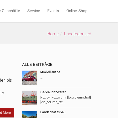
e Geschäfte
Service
Events
Online-Shop
Home
Uncategorized
ALLE BEITRÄGE
Modellautos
...
den bis
der
Gebrauchtwaren
[vc_row][vc_column][vc_column_text]
[/vc_column_tex...
Landschaftsbau
d More
...