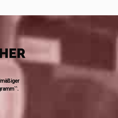
ÖHER
elmäßiger
gramm``.