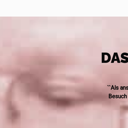
DAS
``Als an
Besuch 