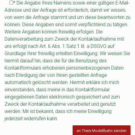
* Die Angabe Ihres Namens sowie einer gültigen E-Mail-
Adresse und der Anfrage ist erforderlich, damit wir wissen,
von wem die Anfrage stammt und um diese beantworten zu
können. Diese Angaben sind somit verpflichtend zu tätigen.
Weitere Angaben können freiwillig erfolgen. Die
Datenverarbeitung zum Zweck der Kontaktaufnahme mit
uns erfolgt nach Art. 6 Abs. 1 Satz 1 lit. a DSGVO auf
Grundlage Ihrer freiwillig erteilten Einwilligung. Wir weisen Sie
hiermit darauf hin, dass die für die Benutzung des
Kontaktformulars erhobenen personenbezogenen Daten
nach Erledigung der von Ihnen gestellten Anfrage
automatisch gelöscht werden. Hiermit erkläre ich mich
einverstanden, dass meine in das Kontaktformular
eingegebenen Daten elektronisch gespeichert und zum
Zweck der Kontaktaufnahme verarbeitet und genutzt
werden. Mir ist bekannt, dass ich meine Einwilligung
jederzeit widerrufen kann.