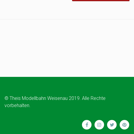
© Theis Modellbahn Weisenau 2019. Alle Rechte
vorbehalten.