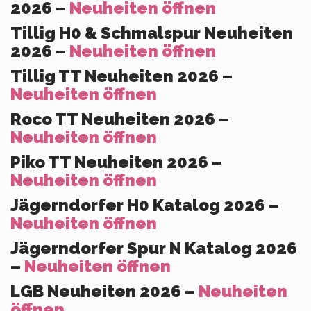
2026 –
Neuheiten öffnen
Tillig H0 & Schmalspur Neuheiten
2026 –
Neuheiten öffnen
Tillig TT Neuheiten 2026 –
Neuheiten öffnen
Roco TT Neuheiten 2026 –
Neuheiten öffnen
Piko TT Neuheiten 2026 –
Neuheiten öffnen
Jägerndorfer H0 Katalog 2026 –
Neuheiten öffnen
Jägerndorfer Spur N Katalog 2026
–
Neuheiten öffnen
LGB Neuheiten 2026 –
Neuheiten
öffnen