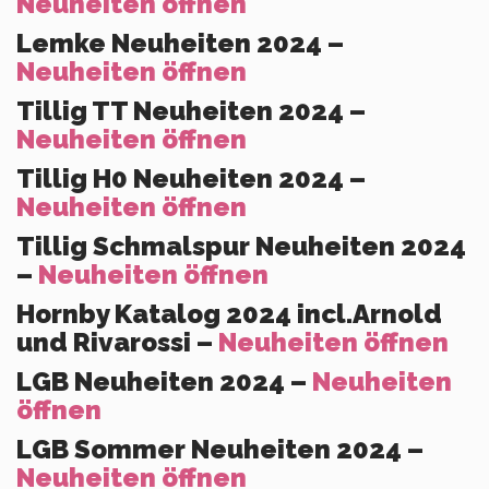
Neuheiten öffnen
Lemke Neuheiten 2024 –
Neuheiten öffnen
Tillig TT Neuheiten 2024 –
Neuheiten öffnen
Tillig H0 Neuheiten 2024 –
Neuheiten öffnen
Tillig Schmalspur Neuheiten 2024
–
Neuheiten öffnen
Hornby Katalog 2024 incl.Arnold
und Rivarossi –
Neuheiten öffnen
LGB Neuheiten 2024 –
Neuheiten
öffnen
LGB Sommer Neuheiten 2024 –
Neuheiten öffnen