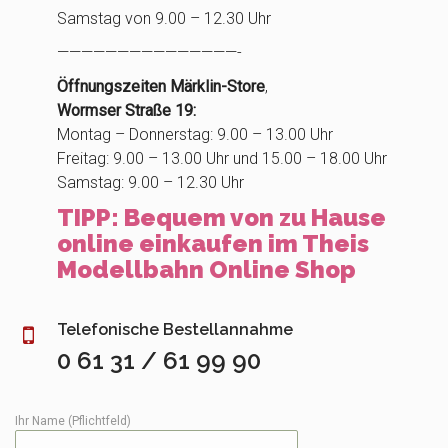
Samstag von 9.00 – 12.30 Uhr
———————————————-
Öffnungszeiten Märklin-Store
,
Wormser Straße 19:
Montag – Donnerstag: 9.00 – 13.00 Uhr
Freitag: 9.00 – 13.00 Uhr und 15.00 – 18.00 Uhr
Samstag: 9.00 – 12.30 Uhr
TIPP: Bequem von zu Hause
online einkaufen im Theis
Modellbahn Online Shop
Telefonische Bestellannahme
0 61 31 / 61 99 90
Ihr Name (Pflichtfeld)