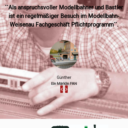
``Als anspruchsvoller Modellbahner und Bastler
ist ein regelmäßiger Besuch im Modellbahn-
Weisenau Fachgeschäft Pflichtprogramm``.
Günther
Ein Märklin FAN