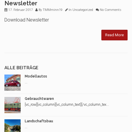
Newsletter
17. Februar 2017
By
TMMminn19
In
Uncategorized
No Comments
Download Newsletter
Read More
ALLE BEITRÄGE
Modellautos
...
Gebrauchtwaren
[vc_row][vc_column][vc_column_text][/vc_column_tex...
Landschaftsbau
...